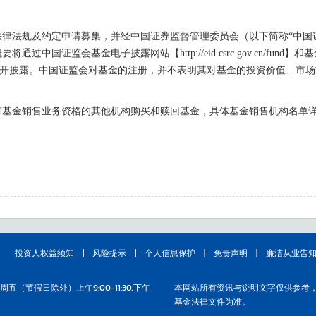
律法规及约定申请募集，并经中国证券监督管理委员会（以下简称“中国
中国证监会基金电子披露网站【http://eid.csrc.gov.cn/fund】
sing.com】进行公开披露。中国证监会对基金的注册，并不表明其对基金的投资价
有基金销售业务资格的其他机构购买和赎回基金，具体基金销售机构名单
投资人权益须知
|
风险提示
|
个人信息保护
|
免责声明
|
廉洁从业告
周五（节假日除外）上午9:00-11:30,下午
本网站所有资讯与说明文字仅供参考
基金法律文件为准。