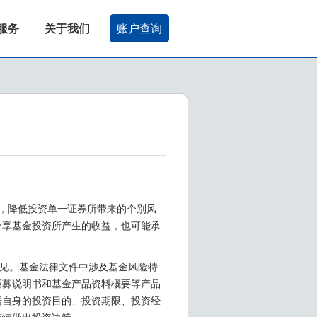
服务
关于我们
账户查询
资，降低投资单一证券所带来的个别风
分享基金投资所产生的收益，也可能承
见。基金法律文件中涉及基金风险特
招募说明书和基金产品资料概要等产品
据自身的投资目的、投资期限、投资经