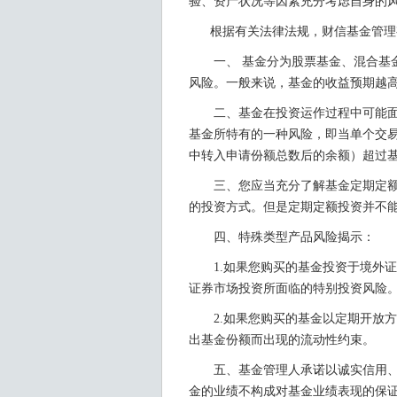
验、资产状况等因素充分考虑自身的
根据有关法律法规，财信基金管理
一、 基金分为股票基金、混合
风险。一般来说，基金的收益预期越
二、基金在投资运作过程中可能
基金所特有的一种风险，即当单个交
中转入申请份额总数后的余额）超过
三、您应当充分了解基金定期定
的投资方式。但是定期定额投资并不
四、特殊类型产品风险揭示：
1.如果您购买的基金投资于境外
证券市场投资所面临的特别投资风险
2.如果您购买的基金以定期开放
出基金份额而出现的流动性约束。
五、基金管理人承诺以诚实信用
金的业绩不构成对基金业绩表现的保证