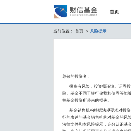
首页
当前位置：
首页
>
风险提示
尊敬的投资者：
投资有风险，投资需谨慎。证券投
险。基金不同于银行储蓄和债券等能
担基金投资所带来的损失。
基金销售机构根据法规要求对投资
征的表述与基金销售机构对基金的风
法律文件和本风险提示，充分认识基